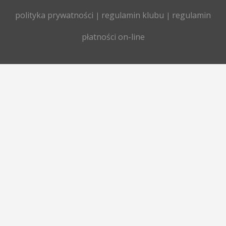
polityka prywatności
regulamin klubu
regulamin
|
|
płatności on-line