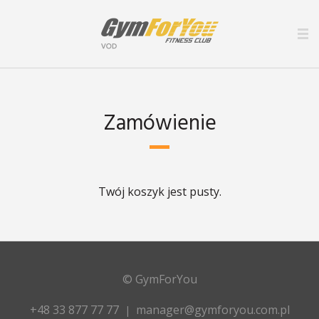
Zamówienie
Twój koszyk jest pusty.
© GymForYou
+48 33 877 77 77
manager@gymforyou.com.pl
|